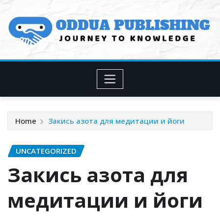
Skip
to
content
Home
Закись азота для медитации и йоги
UNCATEGORIZED
Закись азота для
медитации и йоги