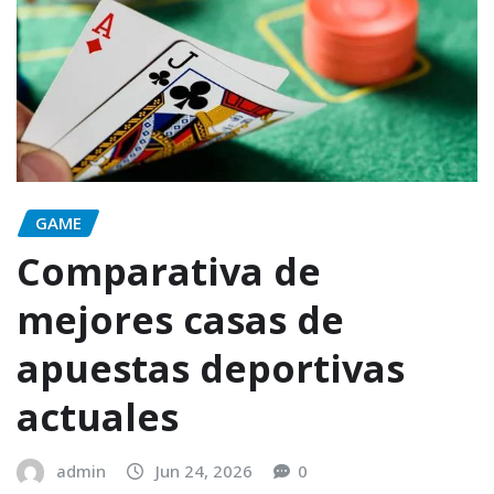
GAME
Comparativa de
mejores casas de
apuestas deportivas
actuales
admin
Jun 24, 2026
0