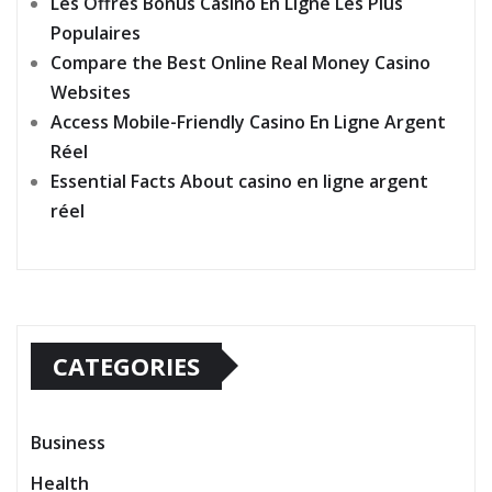
Les Offres Bonus Casino En Ligne Les Plus
Populaires
Compare the Best Online Real Money Casino
Websites
Access Mobile-Friendly Casino En Ligne Argent
Réel
Essential Facts About casino en ligne argent
réel
CATEGORIES
Business
Health